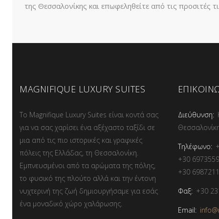
της Θεσσαλονίκης και επωφεληθείτε από τις προσιτές τι
MAGNIFIQUE LUXURY SUITES
ΕΠΙΚΟΙΝ
Το Magnifique Luxury Suites είναι κοντά σας
Διεύθυνση:
για να σας χαρίσει ένα αξέχαστο ταξίδι σε
Θεσσαλονίκη
μια από τις πιο ιστορικές και γραφικές
Τηλέφωνο:
πόλεις της Ελλάδας, τη Θεσσαλονίκη.
+30 697355
Εμπνευσμένοι από τα αρώματα της πόλης,
+30 698721
το φυσικό της πλούτο αλλά και την έντονη
Φαξ:
+30 23
νυχτερινή της ζωή δημιουργήσαμε για εσάς
ένα μοναδικό χώρο χαλάρωσης.
Email:
info@