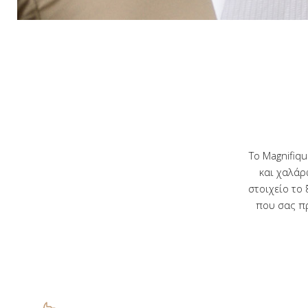
Το Magnifiq
και χαλάρ
στοιχείο το
που σας πρ