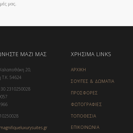
μές μας.
ΩΝΗΣΤΕ ΜΑΖΙ ΜΑΣ
ΧΡΗΣΙΜΑ LINKS
Καλαποθάκη 20,
ΑΡΧΙΚΗ
 Τ.Κ. 54624
ΣΟΥΙΤΕΣ & ΔΩΜΑΤΙΑ
+30 2310250028
ΠΡΟΣΦΟΡΕΣ
9057
ΦΩΤΟΓΡΑΦΙΕΣ
1966
ΤΟΠΟΘΕΣΙΑ
10250028
ΕΠΙΚΟΙΝΩΝΙΑ
magnifiqueluxurysuites.gr