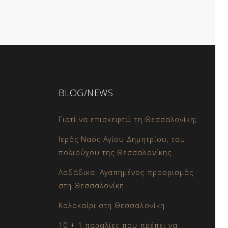
BLOG/NEWS
Γιατί να επισκεφτώ τη Θεσσαλονίκη;
Ιερός Ναός Αγίου Δημητρίου, του
πολιούχου της Θεσσαλονίκης
Λαδάδικα: Αγαπημένος προορισμός
στη Θεσσαλονίκη
Καλοκαίρι στη Θεσσαλονίκη
10 + 1 παραλίες που πρέπει να