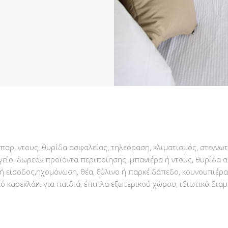
μπαρ, ντους, θυρίδα ασφαλείας, τηλεόραση, κλιματισμός, στεγνω
είο, δωρεάν προϊόντα περιποίησης, μπανιέρα ή ντους, θυρίδα
ή είσοδος,ηχομόνωση, θέα, ξύλινο ή παρκέ δάπεδο, κουνουπιέρα
λό καρεκλάκι για παιδιά, έπιπλα εξωτερικού χώρου, ιδιωτικό διαμ