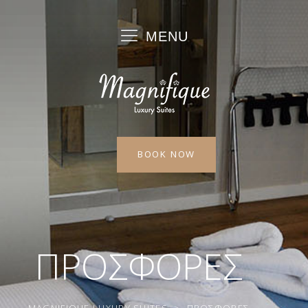
MENU
BOOK NOW
ΠΡΟΣΦΟΡΕΣ
MAGNIFIQUE LUXURY SUITES
>
ΠΡΟΣΦΟΡΕΣ