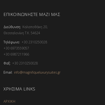
ΕΠΙΚΟΙΝΩΝΗΣΤΕ ΜΑΖΙ ΜΑΣ
Διεύθυνση:
Καλαποθάκη 20,
Θεσσαλονίκη Τ.Κ. 54624
Τηλέφωνο:
+30 2310250028
+30 6973559057
+30 6987211966
Φαξ:
+30 2310250028
Email:
info@magnifiqueluxurysuites.gr
ΧΡΗΣΙΜΑ LINKS
ΑΡΧΙΚΗ