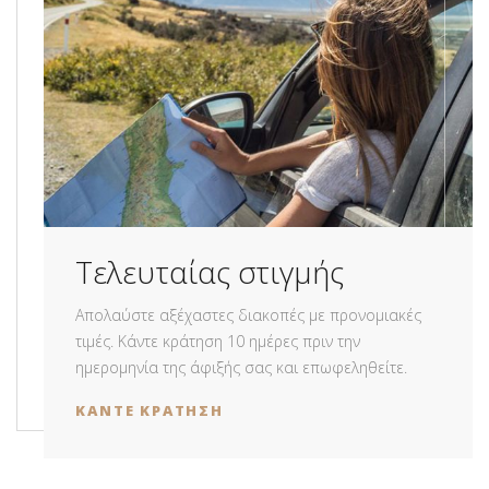
Tελευταίας στιγμής
Απολαύστε αξέχαστες διακοπές με προνομιακές
τιμές. Κάντε κράτηση 10 ημέρες πριν την
ημερομηνία της άφιξής σας και επωφεληθείτε.
ΚΑΝΤΕ ΚΡΑΤΗΣΗ