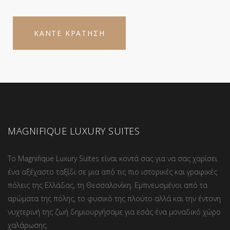
ΚΑΝΤΕ ΚΡΑΤΗΣΗ
MAGNIFIQUE LUXURY SUITES
Το Magnifique Luxury Suites είναι κοντά σας για να σας χαρίσει
ένα αξέχαστο ταξίδι σε μια από τις πιο ιστορικές και γραφικές
πόλεις της Ελλάδας, τη Θεσσαλονίκη. Εμπνευσμένοι από τα
αρώματα της πόλης, το φυσικό της πλούτο αλλά και την έντονη
νυχτερινή της ζωή δημιουργήσαμε για εσάς ένα μοναδικό χώρο
χαλάρωσης.